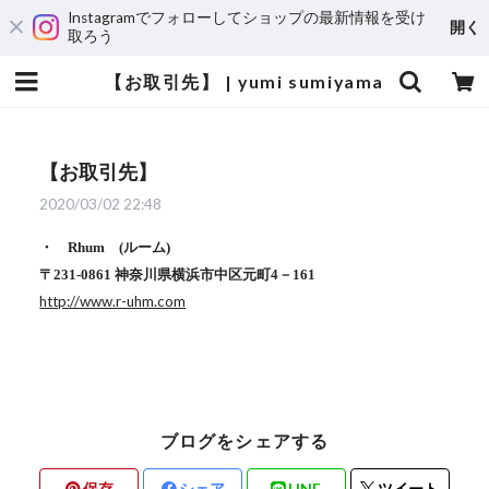
Instagramでフォローしてショップの最新情報を受け
開く
取ろう
【お取引先】 | yumi sumiyama
【お取引先】
2020/03/02 22:48
・
Rhum
(
ルーム
)
〒
231-0861
神奈川県横浜市中区元町
4
－
161
http://www.r-uhm.com
ブログをシェアする
保存
シェア
LINE
ツイート