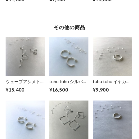
げ～ (silver＋k18
コーティング)
その他の商品
ウェーブアシメトリ
tubu tubu シルバー
tubu tubu イヤカ
ーピアス(silver)
フープ ピアス
フ (silver)
¥15,400
¥16,500
¥9,900
(large)