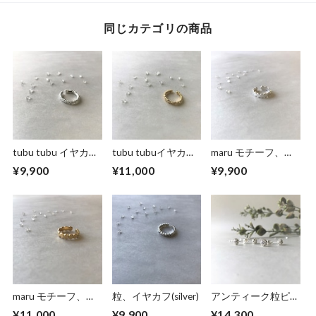
同じカテゴリの商品
tubu tubu イヤカ
tubu tubuイヤカ
maru モチーフ、イ
フ (silver)
フ (silver＋k18コ
ヤカフ ～槌目仕上
¥9,900
¥11,000
¥9,900
ーティング)
げ～ (silver)
maru モチーフ、イ
粒、イヤカフ(silver)
アンティーク粒ピア
ヤカフ ～槌目仕上
ス
¥11,000
¥9,900
¥14,300